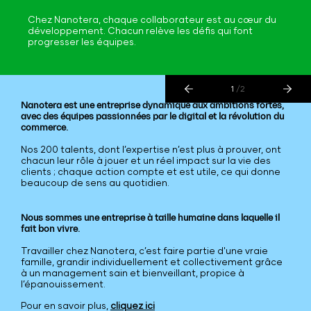
Chez Nanotera, chaque collaborateur est au cœur du
développement. Chacun relève les défis qui font
progresser les équipes.
1
/2
Nanotera est une entreprise dynamique aux ambitions fortes,
avec des équipes passionnées par le digital et la révolution du
commerce.
Nos 200 talents, dont l’expertise n’est plus à prouver, ont
chacun leur rôle à jouer et un réel impact sur la vie des
clients ; chaque action compte et est utile, ce qui donne
beaucoup de sens au quotidien.
Nous sommes une entreprise à taille humaine dans laquelle il
fait bon vivre.
Travailler chez Nanotera, c’est faire partie d'une vraie
famille, grandir individuellement et collectivement grâce
à un management sain et bienveillant, propice à
l’épanouissement.
Pour en savoir plus,
cliquez ici