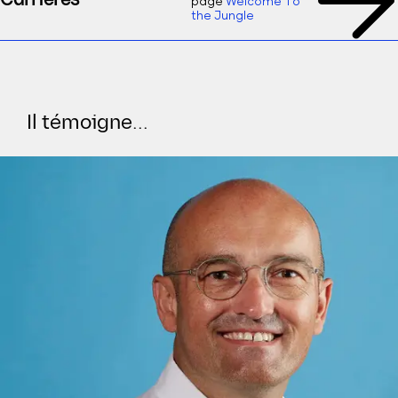
Carrières
page
Welcome To
the Jungle
Il témoigne...